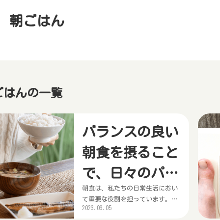
朝ごはん
ごはんの一覧
バランスの良い
朝食を摂ること
で、日々のパフ
朝食は、私たちの日常生活におい
ォーマンスを向
て重要な役割を担っています。朝
2023.03.05
食を抜くと、疲れやだるさ、集中
上させるメリッ