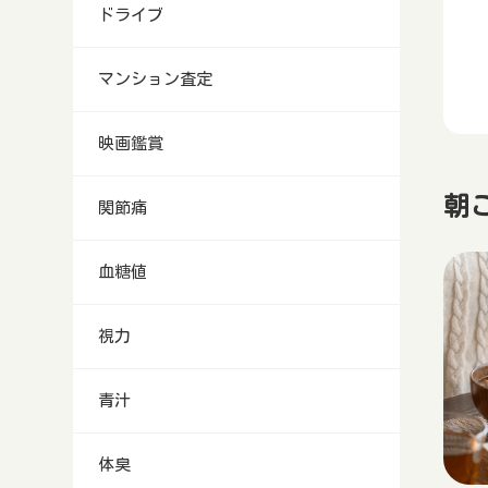
ドライブ
マンション査定
映画鑑賞
朝
関節痛
血糖値
視力
青汁
体臭