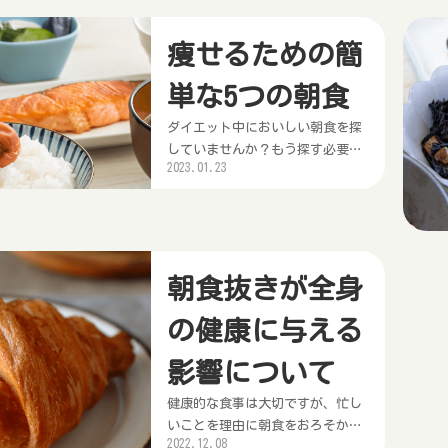
力の低下を感じることがよくあり
ト
ます。健康的でバランスの良い朝
食を食べることは、エネルギーを
痩せるための簡
高めるための貴重な方法です。こ
単な5つの朝食
の記事では、栄養価の高い朝食を
食べることがなぜ有益なのか、身
ダイエット中においしい朝食を探
体的なメリットから精神的なメ
していませんか？もう探す必要は
リ...
2023.01.23
ありません。私は、健康的で簡単
に作れる5つの簡単な朝食レシピを
思いつきました。どれも長い目で
見れば、あなたのダイエットを助
けてくれるはずです。ダイエット
朝食抜きが全身
中の方、より健康になりたい方、
朝の習慣を変えるために低カロリ
の健康に与える
ーの朝食を探している方、こ
の...
影響について
健康的な食事は大切ですが、忙し
いことを理由に朝食をおろそかに
2022.12.08
する人は少なくありません。調査