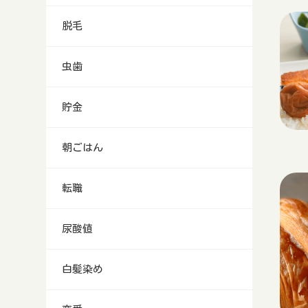
脱毛
虫歯
貯金
朝ごはん
転職
尿酸値
白髪染め