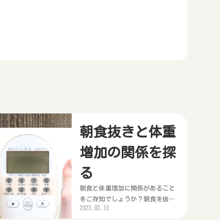
朝食抜きと体重
増加の関係を探
る
朝食と体重増加に関係があること
をご存知でしょうか？朝食を抜く
2023.02.13
と、体重増加など健康上の問題が