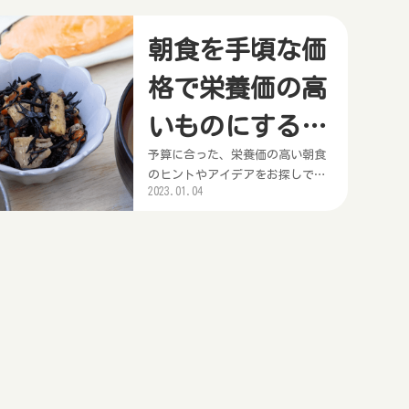
生じることが研究により明らかに
なっています。この記事では、朝
食抜きと体重増加の関係について
朝食を手頃な価
説明した後、健康リスクを最小限
格で栄養価の高
に抑えるための朝食管理の方法に
ついて役立つヒントを提供しま
いものにするた
す。また、ダイエットを考えてい
る...
予算に合った、栄養価の高い朝食
めの、予算に応
のヒントやアイデアをお探しです
2023.01.04
か？お金を節約したいが、あなた
じた最高のヒン
の好きな食べ物をあきらめること
ト
を恐れている？この記事は、あな
たが両方を得るのを助けるでしょ
う手頃な値段で健康的でおいしい
朝食を作るためのヒントをご紹介
します。朝食にヘルシーな食材を
取り入れる方法を学び、美味し
く...